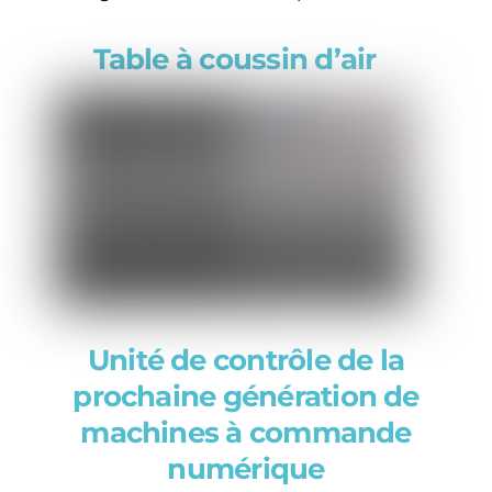
Table à coussin d’air
Unité de contrôle de la
prochaine génération de
machines à commande
numérique